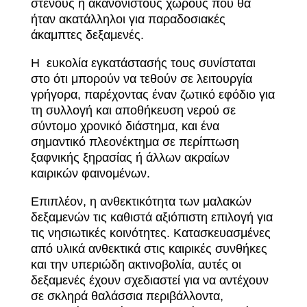
στενούς
ή
ακανόνιστους
χώρους
που
θα
ήταν
ακατάλληλοι
για
παραδοσιακές
άκαμπτες
δεξαμενές.
Η
ευκολία
εγκατάστασής
τους
συνίσταται
στο
ότι
μπορούν
να
τεθούν
σε
λειτουργία
γρήγορα,
παρέχοντας
έναν
ζωτικό
εφόδιο για
τη
συλλογή
και
αποθήκευση
νερού
σε
σύντομο
χρονικό
διάστημα,
και
ένα
σημαντικό
πλεονέκτημα
σε
περίπτωση
ξαφνικής
ξηρασίας
ή
άλλων
ακραίων
καιρικών
φαινομένων.
Επιπλέον,
η
ανθεκτικότητα
των
μαλακών
δεξαμενών
τις
καθιστά
αξιόπιστη
επιλογή
για
τις
νησιωτικές
κοινότητες.
Κατασκευασμένες
από
υλικά
ανθεκτικά
στις
καιρικές
συνθήκες
και
την
υπεριώδη
ακτινοβολία,
αυτές
οι
δεξαμενές
έχουν
σχεδιαστεί
για
να
αντέχουν
σε
σκληρά
θαλάσσια
περιβάλλοντα,