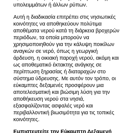
υπολειμμάτων ή άλλων ρύπων.
Αυτή
η
διαδικασία
επιτρέπει
στις
νησιωτικές
κοινότητες
να
αποθηκεύουν πολύτιμα
αποθέματα
νερού
κατά
τη
διάρκεια
βροχερών
περιόδων,
τα
οποία
μπορούν
να
χρησιμοποιηθούν
για
την
κάλυψη
ποικίλων
αναγκών σε
νερό,
όπως
η
γεωργική
άρδευση,
η
οικιακή
παροχή
νερού,
ακόμη
και
ως
αποθεματικό
έκτακτης
ανάγκης
σε
περίπτωση
ξηρασίας
ή
διαταραχών
στο
σύστημα
ύδρευσης.
Με
αυτόν
τον
τρόπο,
οι
εύκαμπτες δεξαμενές
προσφέρουν
μια
αποτελεσματική
και
βιώσιμη
λύση
για
την
αποθήκευση
νερού
στα
νησιά,
εξασφαλίζοντας ασφαλές νερό και
περιβαλλοντική
βιωσιμότητα
για
τις
τοπικές
κοινότητες.
Εμπιστευτείτε την Εύκαμπτη Δεξαμενή