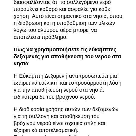
διασφαλίζοντας
ότι
το
συλλεγόμενο
νερό
παραμένει
καθαρό
και
ασφαλές
για
κάθε
χρήση
Αυτό
είναι
σημαντικό
στα
νησιά,
όπου
η
διάβρωση
και
η
υποβάθμιση
των
υλικών
λόγω
του
αλμυρού
αέρα
μπορεί
να
αποτελέσει
πρόβλημα.
Πως να χρησιμοποιήσετε τις εύκαμπτες
δεξαμενές για αποθήκευση του νερού στα
νησιά
Η Εύκαμπτη Δεξαμενή αντιπροσωπεύει μια
εξαιρετικά ευέλικτη και ευπροσάρμοστη λύση
για την αποθήκευση νερού στα νησιά,
ειδικότερα δε του βρόχινου νερού.
Η διαδικασία χρήσης αυτών των δεξαμενών
για τη συλλογή και αποθήκευση του
βρόχινου νερού είναι σχετικά απλή και
εξαιρετικά αποτελεσματική.