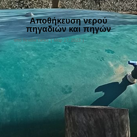
Αποθήκευση νερού
πηγαδιών και πηγών
από
flexible tanks
Μαρ 27, 2023