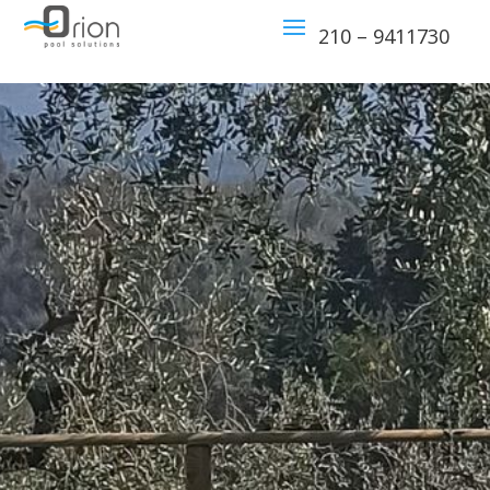
210 – 9411730